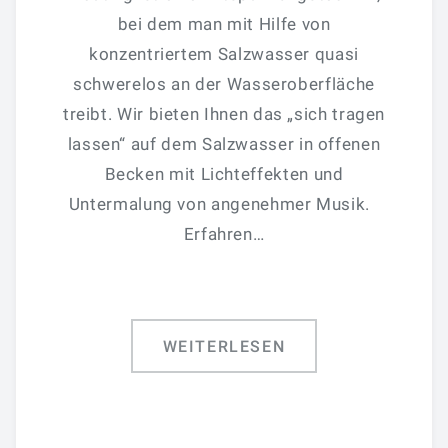
bei dem man mit Hilfe von
V.I.P. Programm – Verwöhnung Wie Ein STAR
konzentriertem Salzwasser quasi
Salzgrotte
schwerelos an der Wasseroberfläche
treibt. Wir bieten Ihnen das „sich tragen
Meeresklimakabine
lassen“ auf dem Salzwasser in offenen
Kältekammer
Becken mit Lichteffekten und
Untermalung von angenehmer Musik.
PREISE
Erfahren…
Floating
Massage
WEITERLESEN
Exklusive-Massagen
Preise Kältekammer
Salzgrotte