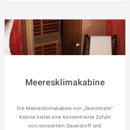
Preise Programme
Preise Multikarten
NEWS
Newsletter
VIDEOS
ONLINEBUCHUNG
Meeresklimakabine
GUTSCHEINE
Die Meeresklimakabine von „Seaclimate“
Kabine bietet eine konzentrierte Zufuhr
von ionisiertem Sauerstoff und