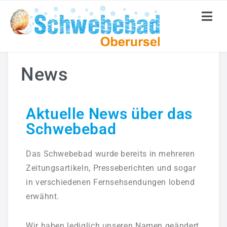
LEISTUNGEN
News
Floating
Galerie
Aktuelle News über das
Schwebebad
NEU: Embryo – Schwanger- Floating
Das
Mediterran – Der Klassiker
Schwebebad
wurde bereits in mehreren
Zeitungsartikeln, Presseberichten und sogar
Ozean – Hören Sie Das Meer Rauschen
in verschiedenen Fernsehsendungen lobend
erwähnt.
Medizinische Massagen
Massagen
Wir haben lediglich unseren Namen geändert,