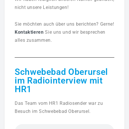
nicht unsere Leistungen!
V.I.P. Programm – Verwöhnung Wie Ein STAR
Salzgrotte
Sie möchten auch über uns berichten? Gerne!
Kontaktieren
Sie uns und wir besprechen
Meeresklimakabine
alles zusammen.
Kältekammer
PREISE
Schwebebad Oberursel
Floating
im Radiointerview mit
HR1
Massage
Exklusive-Massagen
Das Team vom HR1 Radiosender war zu
Besuch im Schwebebad Oberursel.
Preise Kältekammer
Salzgrotte